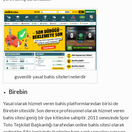
guvenilir yasal bahis siteleri nelerdir
Birebin
Yasal olarak hizmet veren bahis platformlarından birisi de
Birebin sitesidir. Son derece profesyonel olarak hizmet veren
bahis sitesi geniş bir üye kitlesine sahiptir. 2011 senesinde Spor
Toto Teşkilat Başkanlığı tarafından online bahis sitesi olarak
açılmıştır. Site içerisinde üyelerine hem canlı sonuçları sunuyor