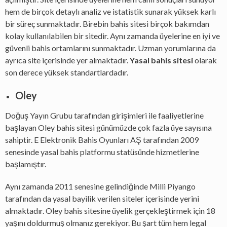
hem de birçok detaylı analiz ve istatistik sunarak yüksek karlı
bir süreç sunmaktadır. Birebin bahis sitesi birçok bakımdan
kolay kullanılabilen bir sitedir. Aynı zamanda üyelerine en iyi ve
güvenli bahis ortamlarını sunmaktadır. Uzman yorumlarına da
ayrıca site içerisinde yer almaktadır.
Yasal bahis sitesi
olarak
son derece yüksek standartlardadır.
Oley
Doğuş Yayın Grubu tarafından girişimleri ile faaliyetlerine
başlayan Oley bahis sitesi günümüzde çok fazla üye sayısına
sahiptir. E Elektronik Bahis Oyunları AŞ tarafından 2009
senesinde yasal bahis platformu statüsünde hizmetlerine
başlamıştır.
Aynı zamanda 2011 senesine gelindiğinde Milli Piyango
tarafından da yasal bayilik verilen siteler içerisinde yerini
almaktadır. Oley bahis sitesine üyelik gerçekleştirmek için 18
yaşını doldurmuş olmanız gerekiyor. Bu şart tüm hem legal