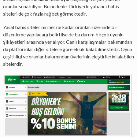
oranlar sunabiliyor. Bu nedenle Türkiye’de yabancı bahis
siteleri de çok fazla rağbet görmektedir.
Yasal bahis sitelerinin her ne kadar oranları üzerinde bir
düzenleme yapılacağı belirtilse de bu durum birçok üyenin
şikâyetleri arasında yer alıyor. Canlı karşılaşmalar bakımından
da platformlar diğer sitelere göre eksik kalabilmektedir. Oyun
çeşitliliği ve oranlar bakımından üyelerinin eleştirilerini alabilen
sitelerdir.