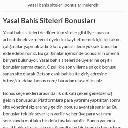
yasal bahis siteleri bonuslari nelerdir
Yasal Bahis Siteleri Bonusları
Yasal bahis siteleri de diğer tüm siteler gibi üye sayısını
artırabilmek ve mevcut üyelerini kaybetmemek için birtakım
çalışmalar yapmaktadır. Slot oyunları ilede yüksek bonuslar
elde edebilirsiniz. Bu çalışmalar içerisinde bonusların önemli
bir yeri bulunuyor. Yasal bahis siteleri de üyelerine çeşitli
bonuslar sunmaktadır. Özellikle son yıllarda en çok bonusu
sunan site olarak Betson canlı bahis site giriş adresine
https://tr.iddaa-bonus.com/ buradan ulaşabilirsiniz.
Bonus seçenekleri arasında ilk dikkati çeken genelde hoş
geldin bonusudur. Platformlara para yatırımı yaptıktan sonra
site yönetimi sizlere hoş geldin bonusu avantajı sunarlar. Bu
bonuslar tek bir sever için verilir ve her üye para yatırımı
sonrasında mutlaka bir defa faydalanabilir. Bunun yanında
yasal bahis siteleri için çok önemli olan bir konu da bonusların